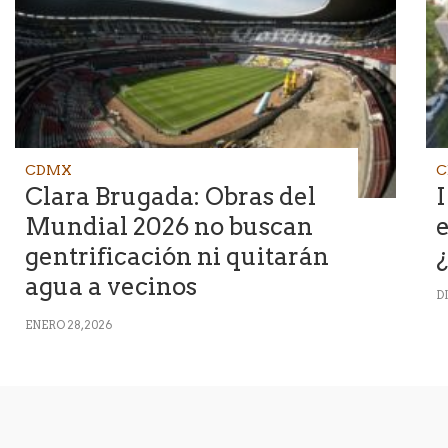
CDMX
C
Clara Brugada: Obras del
Mundial 2026 no buscan
e
gentrificación ni quitarán
¿
agua a vecinos
DI
ENERO 28, 2026