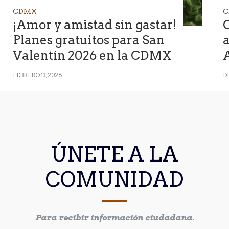
CDMX
C
¡Amor y amistad sin gastar!
C
Planes gratuitos para San
a
Valentín 2026 en la CDMX
FEBRERO 13, 2026
DI
ÚNETE A LA
COMUNIDAD
Para recibir información ciudadana.