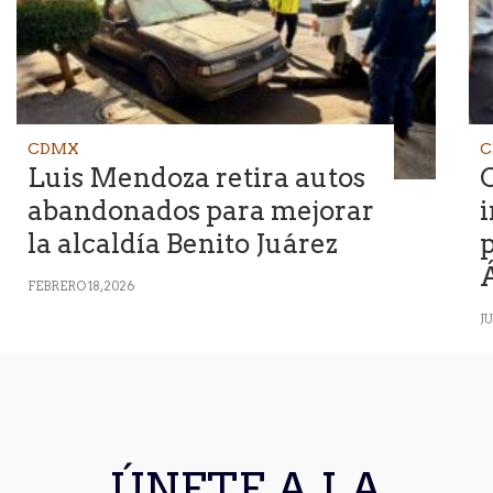
CDMX
C
Luis Mendoza retira autos
abandonados para mejorar
la alcaldía Benito Juárez
p
FEBRERO 18, 2026
JU
ÚNETE A LA