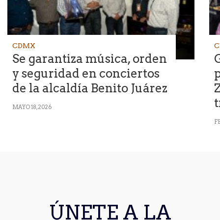
CDMX
C
Se garantiza música, orden
y seguridad en conciertos
p
de la alcaldía Benito Juárez
Z
t
MAYO 18, 2026
F
ÚNETE A LA