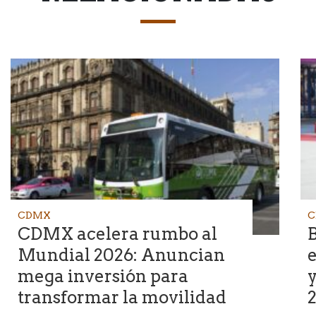
CDMX
C
CDMX acelera rumbo al
B
Mundial 2026: Anuncian
e
mega inversión para
y
transformar la movilidad