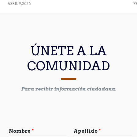
ABRIL 9, 2026
F
ÚNETE A LA
COMUNIDAD
Para recibir información ciudadana.
Nombre
*
Apellido
*