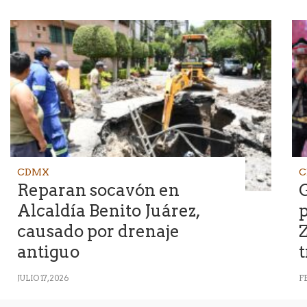
CDMX
C
Reparan socavón en
Alcaldía Benito Juárez,
p
causado por drenaje
Z
antiguo
t
JULIO 17, 2026
F