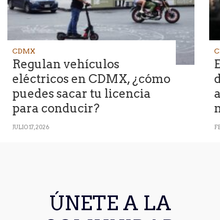
CDMX
C
Regulan vehículos
eléctricos en CDMX, ¿cómo
d
puedes sacar tu licencia
a
para conducir?
JULIO 17, 2026
F
ÚNETE A LA