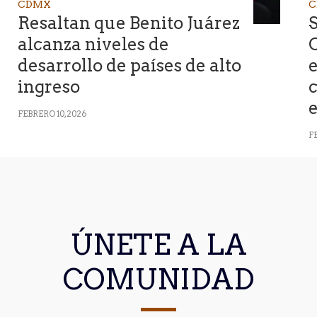
CDMX
C
Resaltan que Benito Juárez
S
alcanza niveles de
desarrollo de países de alto
e
ingreso
c
e
FEBRERO 10, 2026
FE
ÚNETE A LA
COMUNIDAD