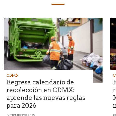
CDMX
C
Regresa calendario de
R
recolección en CDMX:
r
aprende las nuevas reglas
para 2026
DICIEMBRE 18, 2025
JU