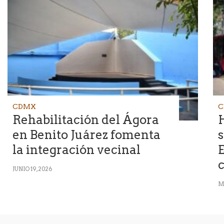
CDMX
C
Rehabilitación del Ágora
en Benito Juárez fomenta
s
la integración vecinal
E
c
JUNIO 19, 2026
MA