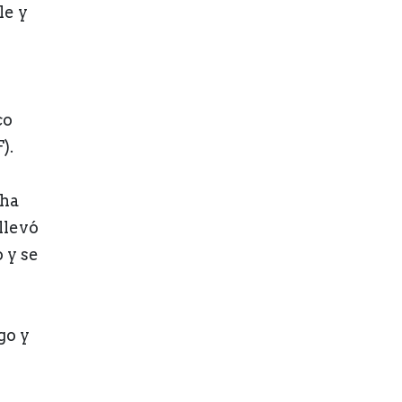
le y
co
).
cha
llevó
 y se
go y