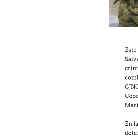
Este
Salva
crim
comb
CJNG
Coor
Mari
En l
deten