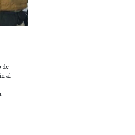
o de
n al
a