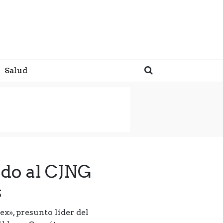
Salud
ado al CJNG
s
ex», presunto líder del