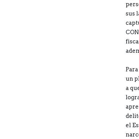
pers
sus 
captu
CONA
fisc
adem
Para
un p
a qu
logr
apre
deli
el E
narc