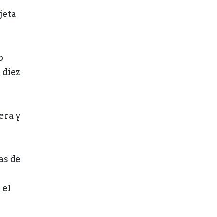
jeta
o
 diez
era y
o
as de
 el