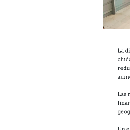
La d
ciud
redu
aume
Las 
finan
geogr
Un e