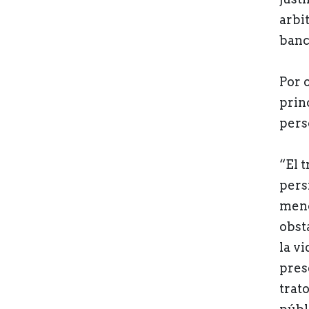
arbi
banc
Por 
prin
pers
“El 
pers
menc
obst
la vi
pres
trat