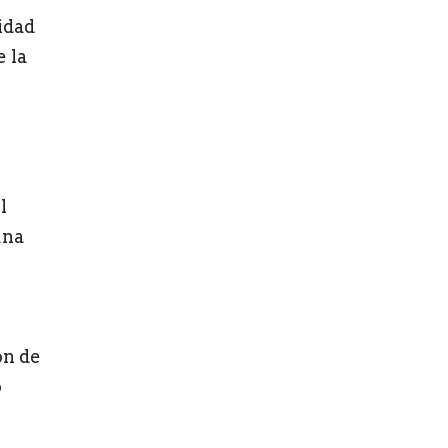
idad
 la
l
una
ón de
o