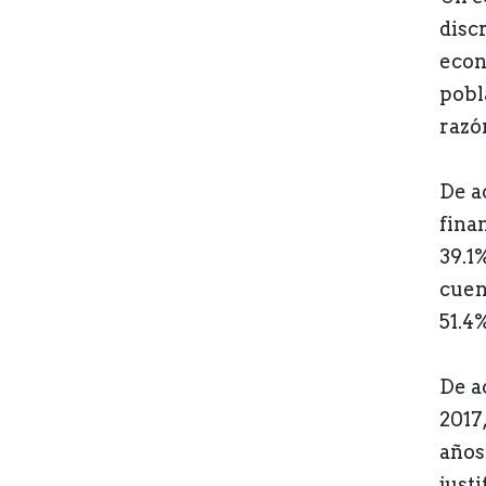
disc
econ
pobl
razó
De a
fina
39.1
cuen
51.4%
De a
2017
años
just