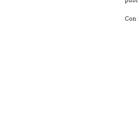
públ
Con 