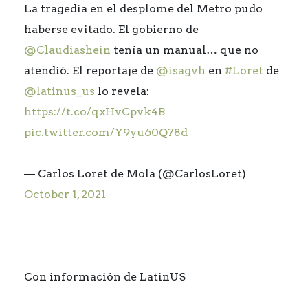
La tragedia en el desplome del Metro pudo
haberse evitado. El gobierno de
@Claudiashein
tenía un manual… que no
atendió. El reportaje de
@isagvh
en
#Loret
de
@latinus_us
lo revela:
https://t.co/qxHvCpvk4B
pic.twitter.com/Y9yu60Q78d
— Carlos Loret de Mola (@CarlosLoret)
October 1, 2021
Con información de LatinUS