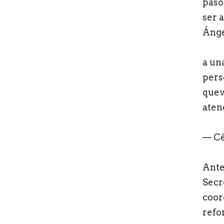
pasó
ser 
Ánge
a un
pers
que
aten
— Cé
Ante
Secr
coor
refor