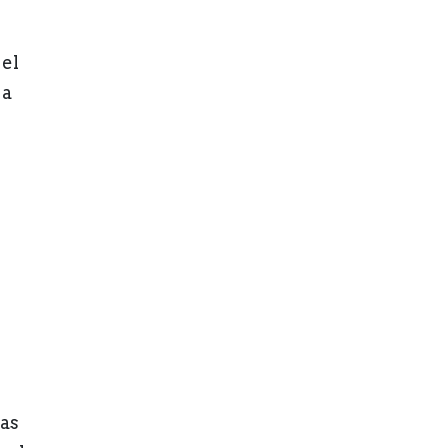
 el
 a
as