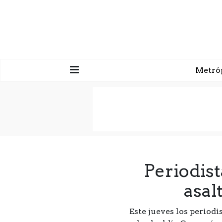
Metró
Periodist
asal
Este jueves los period