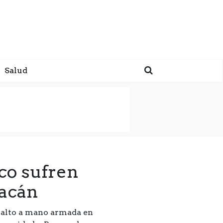
Salud
sco sufren
oacán
asalto a mano armada en