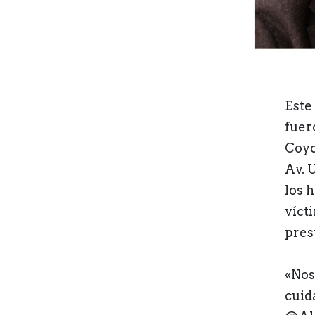
Este 
fuer
Coyo
Av. 
los h
víct
pres
«Nos
cuid