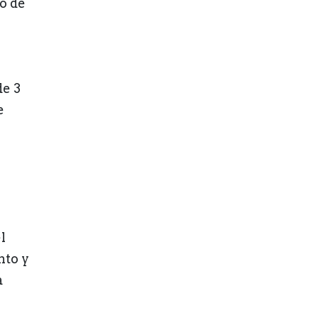
o de
de 3
e
l
nto y
a