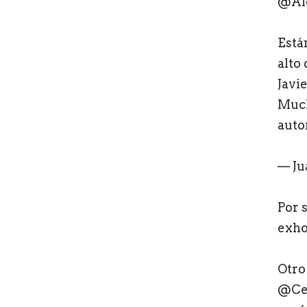
@Alc
Está
alto
Javie
Much
auto
— Ju
Por s
exho
Otro
@Ces