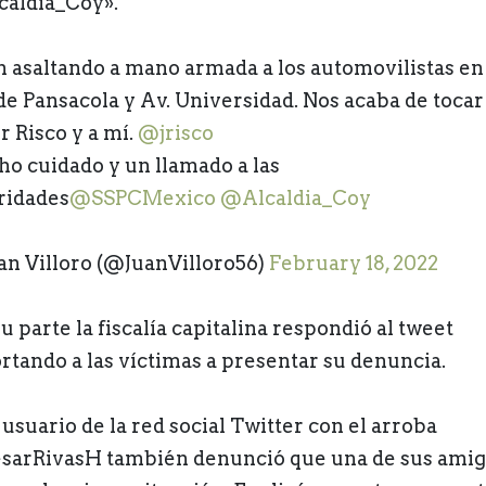
aldia_Coy».
n asaltando a mano armada a los automovilistas en
 de Pansacola y Av. Universidad. Nos acaba de tocar
r Risco y a mí.
@jrisco
o cuidado y un llamado a las
ridades
@SSPCMexico
@Alcaldia_Coy
an Villoro (@JuanVilloro56)
February 18, 2022
u parte la fiscalía capitalina respondió al tweet
rtando a las víctimas a presentar su denuncia.
 usuario de la red social Twitter con el arroba
arRivasH también denunció que una de sus amig