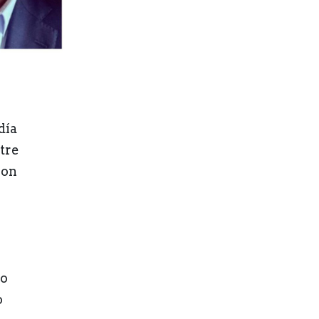
día
tre
ron
ho
o