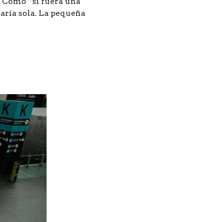
. Como “si fuera una
jaría sola. La pequeña