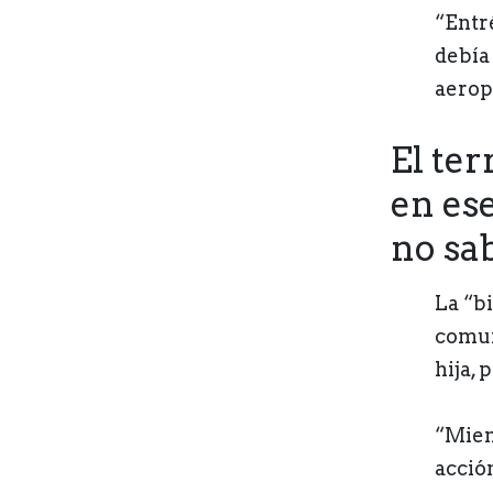
“Entr
debía
aerop
El ter
en es
no sa
La “b
comun
hija, 
“Mient
acció