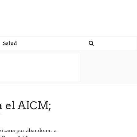
Salud
n el AICM;
”
xicana por abandonar a