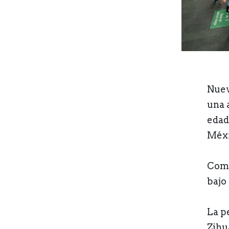
Nuev
una 
edad
Méxi
Como
bajo 
La p
Zihu