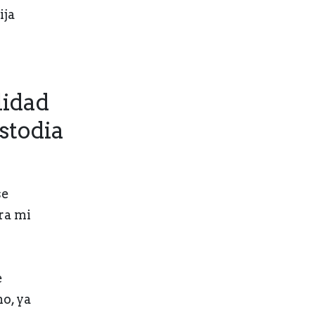
ija
lidad
stodia
se
ra mi
e
o, ya