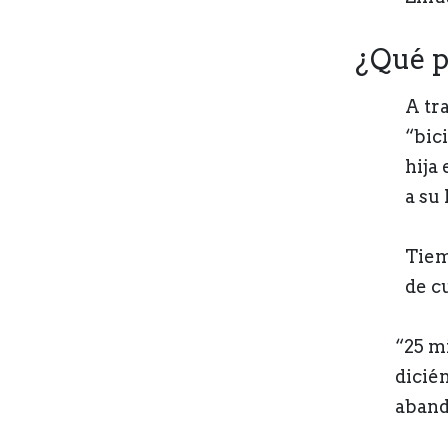
¿Qué p
A tr
“bici
hija
a su 
Tiem
de c
“25 m
dicié
aband