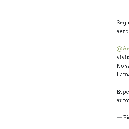
Segú
aerol
@Ae
vivi
No s
llam
Espe
auto
— Bi