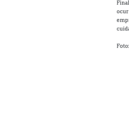
Fina
ocur
empr
cuid
Foto