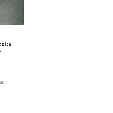
ontra
e
ar