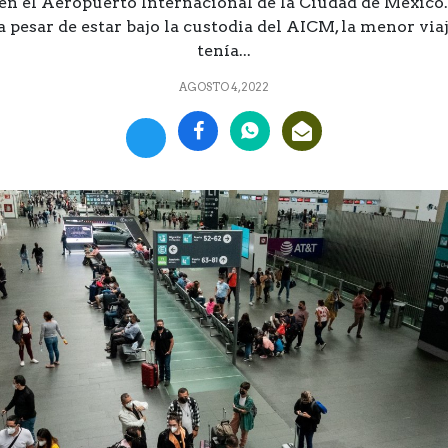
n el Aeropuerto Internacional de la Ciudad de México
a pesar de estar bajo la custodia del AICM, la menor via
tenía...
AGOSTO 4, 2022