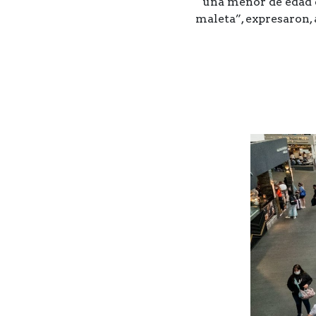
una menor de edad e
maleta”, expresaron, 