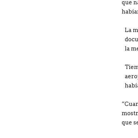
que n
habían
La m
docu
la m
Tiem
aero
habí
“Cuan
mostra
que s