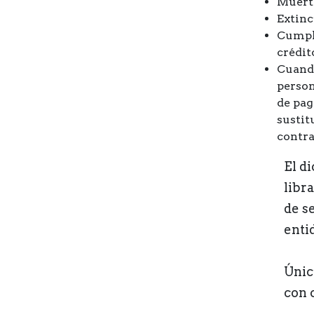
Muerte
Extinc
Cumpli
crédit
Cuando
person
de pag
sustit
contra
El d
libr
de s
enti
Únic
con 