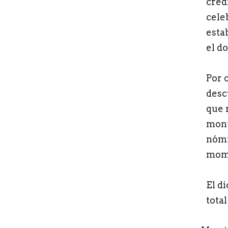
créd
cele
esta
el d
Por 
desc
que 
mont
nómi
mome
El d
total