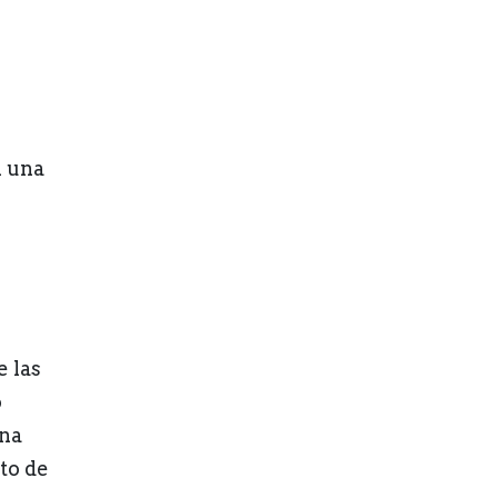
l una
 las
o
ona
to de