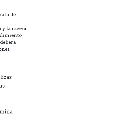
rato de
 y la nueva
plimiento
 deberá
iones
lizas
as
ómina