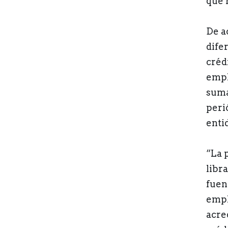
que 
De a
dife
créd
empl
suma
peri
enti
“La 
libr
fuen
empl
acre