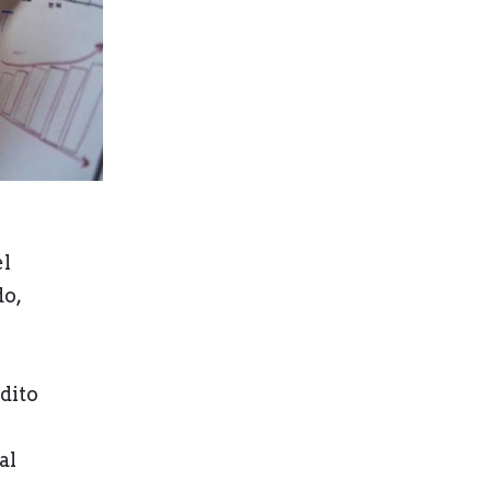
el
o,
dito
al