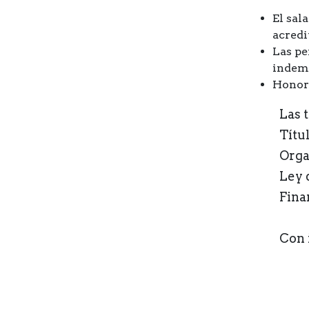
El sal
acredi
Las pe
indemn
Honora
Las 
Títu
Orga
Ley 
Fina
Con 