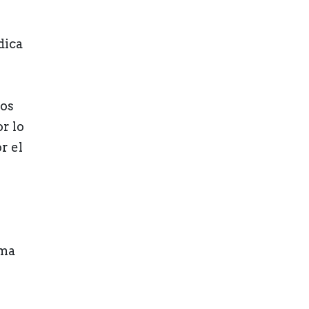
dica
los
r lo
r el
rma