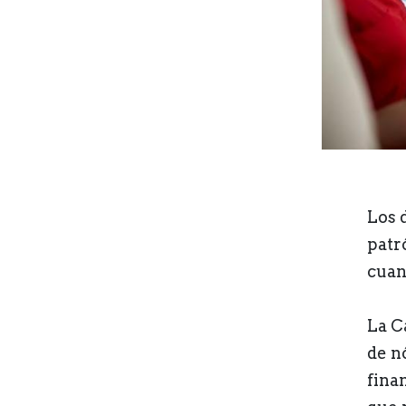
Los 
patr
cuan
La C
de n
fina