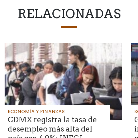
RELACIONADAS
ECONOMÍA Y FINANZAS
E
CDMX registra la tasa de
G
desempleo más alta del
i