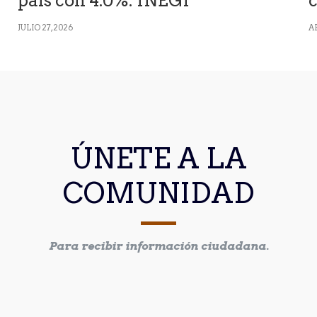
país con 4.0%: INEGI
JULIO 27, 2026
AB
ÚNETE A LA
COMUNIDAD
Para recibir información ciudadana.