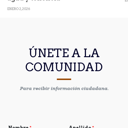
EN
ENERO 2, 2026
ÚNETE A LA
COMUNIDAD
Para recibir información ciudadana.
Nombre
*
Apellido
*