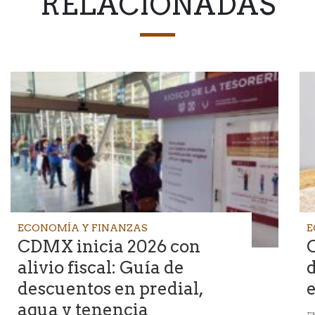
RELACIONADAS
ECONOMÍA Y FINANZAS
E
CDMX inicia 2026 con
alivio fiscal: Guía de
descuentos en predial,
agua y tenencia