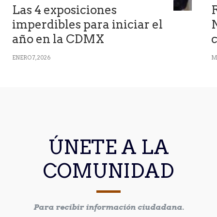
Las 4 exposiciones
R
imperdibles para iniciar el
año en la CDMX
c
ENERO 7, 2026
M
ÚNETE A LA
COMUNIDAD
Para recibir información ciudadana.