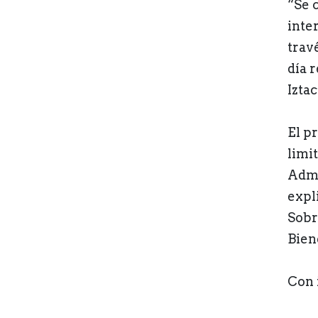
“Se 
inte
trav
día 
Iztac
El p
limit
Admi
expl
Sobr
Bien
Con 