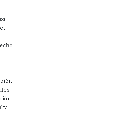
mos
el
recho
mbién
ales
nción
lta