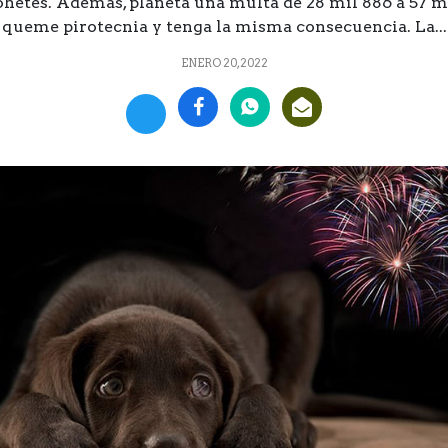
ohetes. Además, planeta una multa de 28 mil 886 a 57 m
queme pirotecnia y tenga la misma consecuencia. La...
ENERO 20, 2022