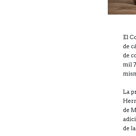
El C
de c
de c
mil 
mism
La p
Hern
de M
adici
de l