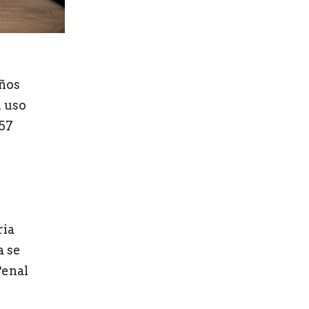
años
l uso
 57
ria
a se
Penal