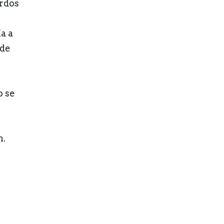
erdos
a a
 de
o se
n.