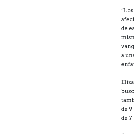
“Los
afec
de e
mism
vang
a una
enfat
Eliz
busc
tamb
de 9
de 7 