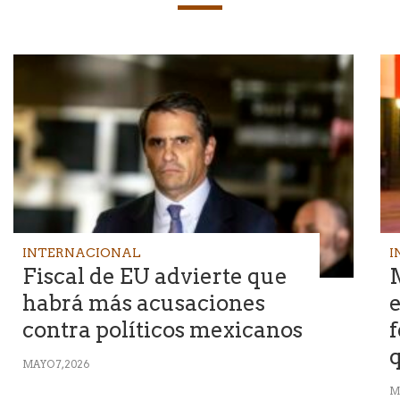
INTERNACIONAL
I
Fiscal de EU advierte que
M
habrá más acusaciones
e
contra políticos mexicanos
f
MAYO 7, 2026
M