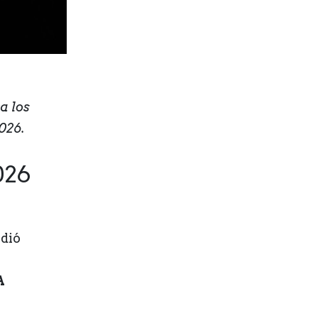
a los
026.
026
dió
A