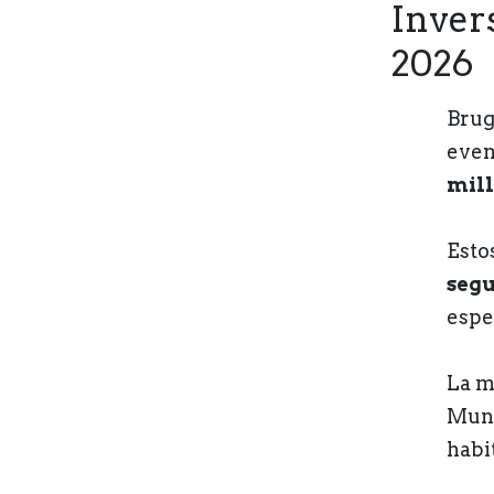
Inver
2026
Brug
even
mill
Estos
segu
espe
La m
Mund
habi