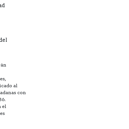
ad
del
rán
es,
icado al
dadanas con
86.
 el
es