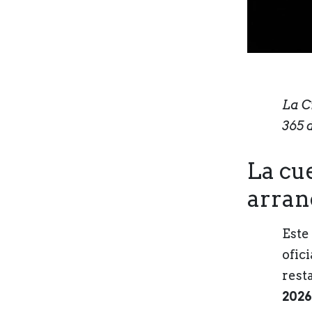
La C
365 
La cu
arra
Este 
ofic
resta
2026