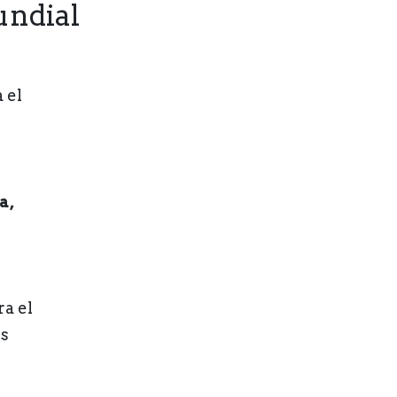
undial
 el
a,
ra el
es