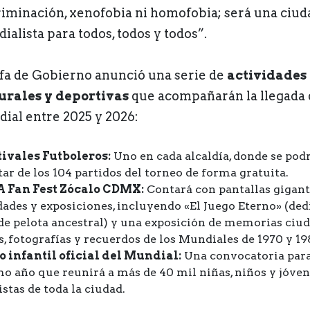
riminación, xenofobia ni homofobia; será una ciud
ialista para todos, todos y todos”.
efa de Gobierno anunció una serie de
actividades
urales y deportivas
que acompañarán la llegada 
ial entre 2025 y 2026:
tivales Futboleros:
Uno en cada alcaldía, donde se pod
tar de los 104 partidos del torneo de forma gratuita.
FA Fan Fest Zócalo CDMX:
Contará con pantallas gigant
dades y exposiciones, incluyendo «El Juego Eterno» (ded
de pelota ancestral) y una exposición de memorias ciu
s, fotografías y recuerdos de los Mundiales de 1970 y 19
 infantil oficial del Mundial:
Una convocatoria para
o año que reunirá a más de 40 mil niñas, niños y jóven
istas de toda la ciudad.