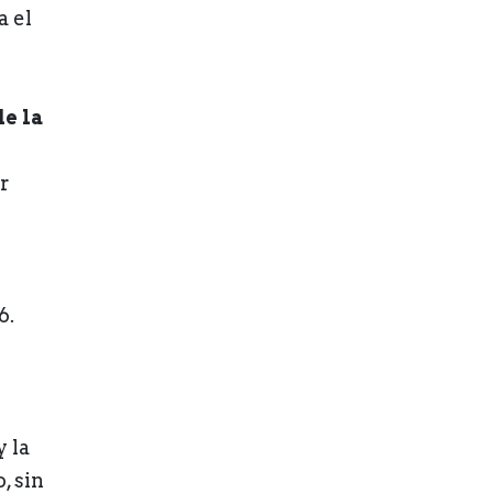
a el
e la
r
6.
 la
, sin