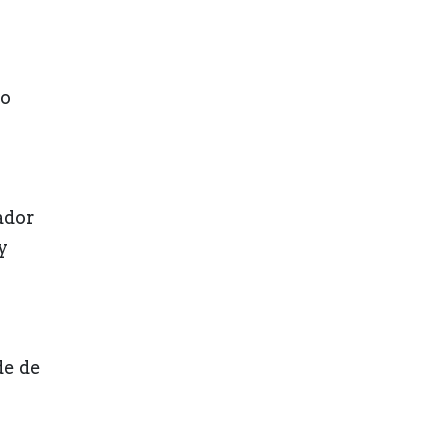
lo
ador
y
de de