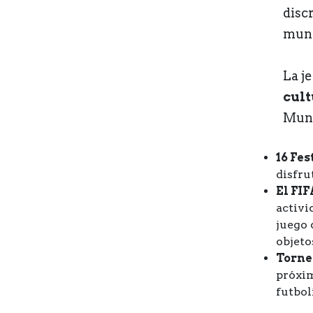
disc
mund
La j
cult
Mund
16 Fes
disfru
El FI
activi
juego 
objeto
Torneo
próxim
futbol