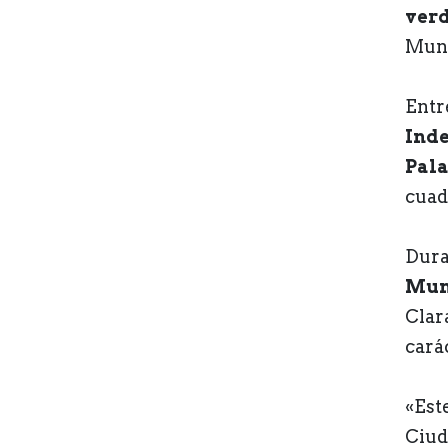
ver
Mund
Entr
Inde
Pala
cuad
Dura
Mun
Clar
cará
«Est
Ciud