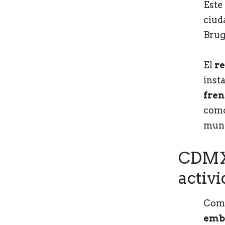
Este
ciud
Brug
El
re
inst
fren
como
mund
CDMX 
activ
Como
embl