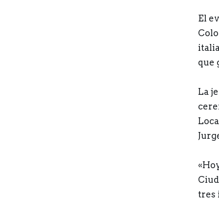
El e
Colo
ital
que 
La j
cere
Loca
Jurg
«Hoy
Ciud
tres