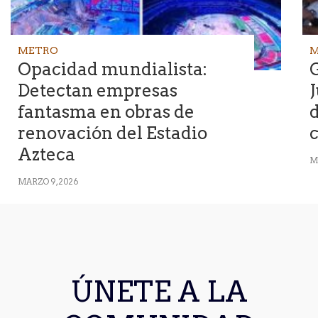
METRO
M
Opacidad mundialista:
G
Detectan empresas
J
fantasma en obras de
d
renovación del Estadio
Azteca
M
MARZO 9, 2026
ÚNETE A LA