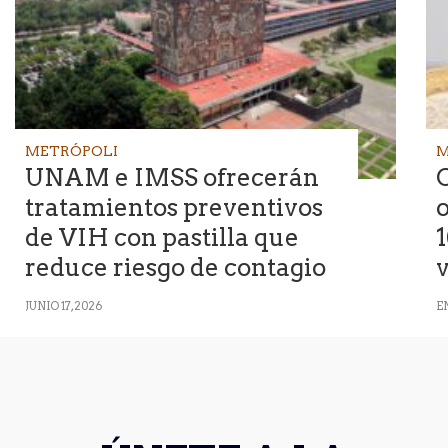
METRÓPOLI
M
UNAM e IMSS ofrecerán
C
tratamientos preventivos
o
de VIH con pastilla que
1
reduce riesgo de contagio
v
JUNIO 17, 2026
EN