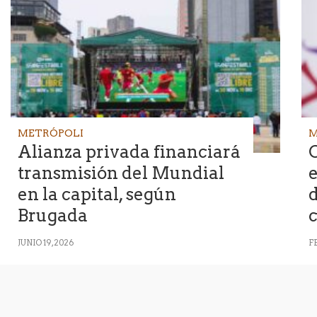
METRÓPOLI
M
Alianza privada financiará
transmisión del Mundial
en la capital, según
d
Brugada
c
JUNIO 19, 2026
F