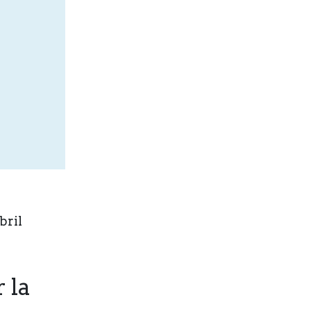
bril
 la