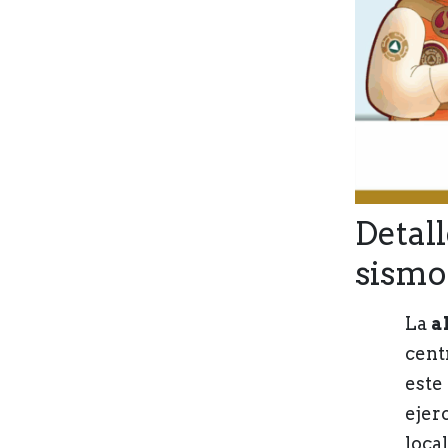
Detall
sismo
La
a
cent
este
ejer
loca