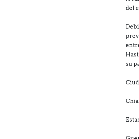
del 
Debi
prev
entr
Hast
su p
Ciud
Chia
Esta
Guer