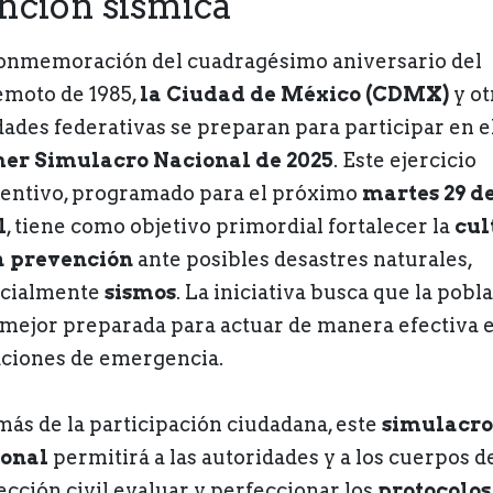
nción sísmica
onmemoración del cuadragésimo aniversario del
emoto de 1985,
la Ciudad de México (CDMX)
y ot
dades federativas se preparan para participar en e
er Simulacro Nacional de 2025
. Este ejercicio
entivo, programado para el próximo
martes 29 d
l
, tiene como objetivo primordial fortalecer la
cul
a prevención
ante posibles desastres naturales,
cialmente
sismos
. La iniciativa busca que la pobl
 mejor preparada para actuar de manera efectiva 
aciones de emergencia.
ás de la participación ciudadana, este
simulacro
onal
permitirá a las autoridades y a los cuerpos d
ección civil evaluar y perfeccionar los
protocolos