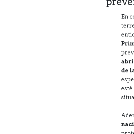
preve
En c
terr
enti
Prim
prev
abri
de l
espe
esté
situ
Adem
naci
prot