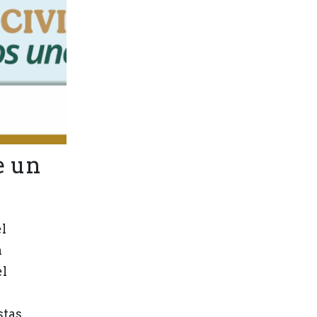
e un
l
n
el
stas