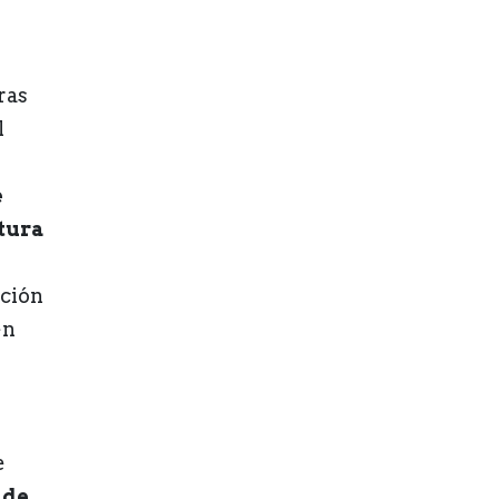
ras
l
e
tura
ación
en
e
 de