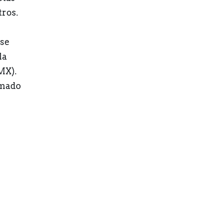
tros.
 se
la
MX).
rmado