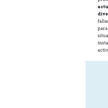
act
dive
fall
para
situ
inst
acti