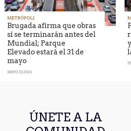
METRÓPOLI
M
Brugada afirma que obras
F
sí se terminarán antes del
r
Mundial; Parque
Elevado estará el 31 de
mayo
JU
MAYO 22, 2026
ÚNETE A LA