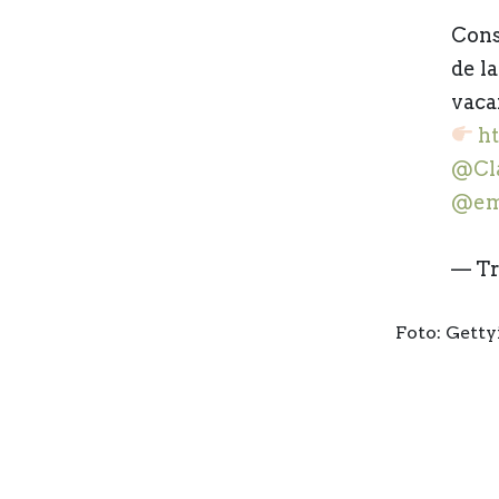
Cons
de l
vaca
h
@Cla
@em
— T
Foto: Gett