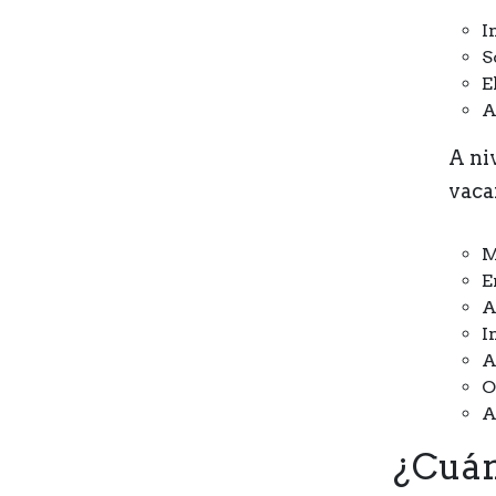
I
S
E
A
A ni
vaca
M
E
A
I
A
O
A
¿Cuán