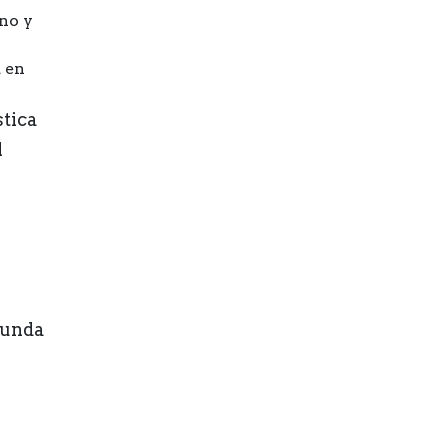
rno y
 en
stica
l
gunda