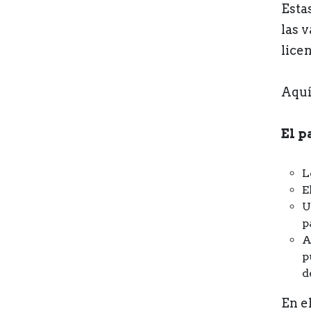
Estas
las 
licen
Aquí
El p
L
E
U
p
A
p
d
En e