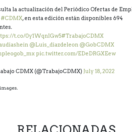
ulta la actualización del Periódico Ofertas de Emp
a
#CDMX
, en esta edición están disponibles 694
ntes.
ttps://t.co/0y1WqnIGw5
#TrabajoCDMX
udiashein
@Luis_diazdeleon
@GobCDMX
pleogob_mx
pic.twitter.com/EDeDRGXEew
rabajo CDMX (@TrabajoCDMX)
July 18, 2022
yimages.
RELACIONADAS