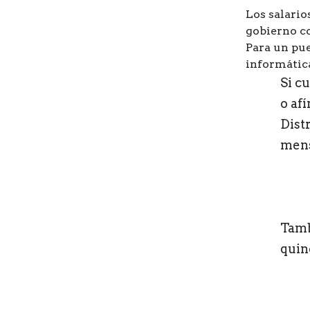
Los salario
gobierno co
Para un pue
informática
Si c
o afí
Dist
mens
Tamb
quinc