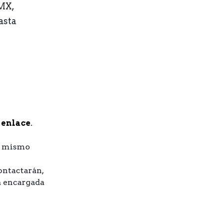
DMX,
asta
 enlace
.
 mismo
ontactarán,
a encargada