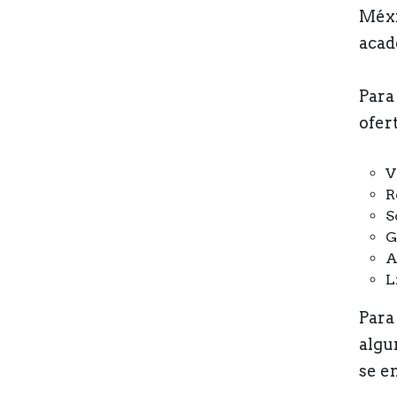
Méxi
acad
Para
ofer
V
R
S
G
A
L
Para
algu
se e