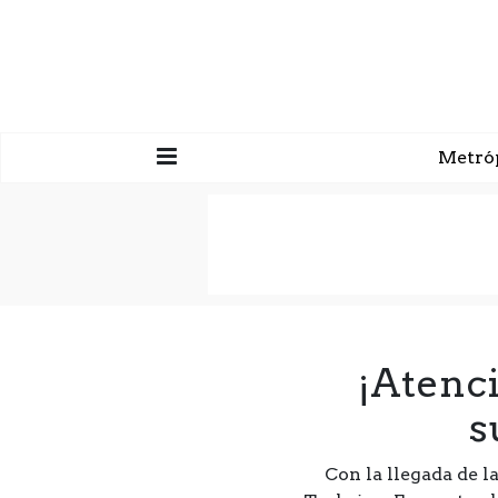
Metró
¡Atenc
s
Con la llegada de l