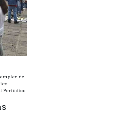
e empleo de
ico.
el Periódico
as