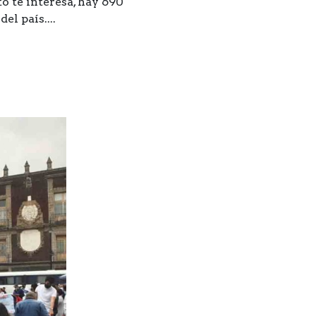
o te interesa, hay 690
el país....