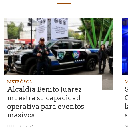
METRÓPOLI
M
Alcaldía Benito Juárez
S
muestra su capacidad
operativa para eventos
l
masivos
s
FEBRERO 3, 2026
A