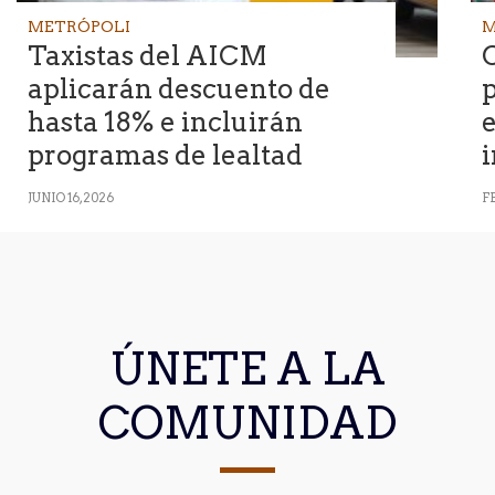
METRÓPOLI
M
Taxistas del AICM
aplicarán descuento de
p
hasta 18% e incluirán
e
programas de lealtad
i
JUNIO 16, 2026
F
ÚNETE A LA
COMUNIDAD