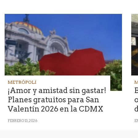
METRÓPOLI
M
¡Amor y amistad sin gastar!
B
Planes gratuitos para San
o
Valentín 2026 en la CDMX
d
FEBRERO 13, 2026
EN