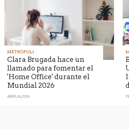
METRÓPOLI
M
Clara Brugada hace un
B
llamado para fomentar el
'Home Office' durante el
Mundial 2026
ABRIL 16, 2026
F