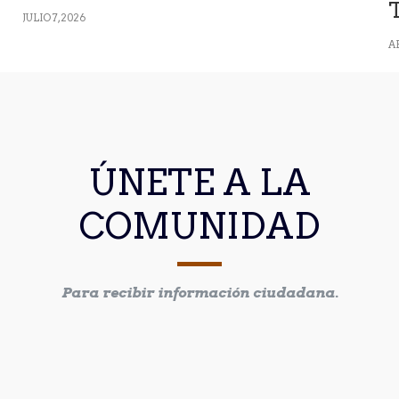
JULIO 7, 2026
AB
ÚNETE A LA
COMUNIDAD
Para recibir información ciudadana.