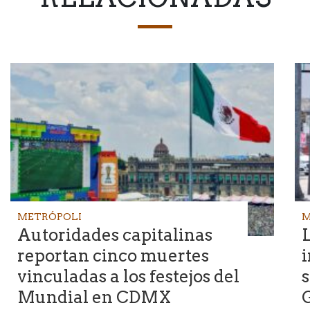
METRÓPOLI
M
Autoridades capitalinas
L
reportan cinco muertes
vinculadas a los festejos del
s
Mundial en CDMX