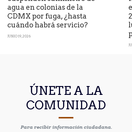
agua en colonias de la
CDMX por fuga, ¿hasta
2
cuándo habrá servicio?
l
p
JUNIO 19, 2026
JU
ÚNETE A LA
COMUNIDAD
Para recibir información ciudadana.