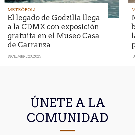
METRÓPOLI
M
El legado de Godzilla llega
M
a la CDMX con exposición
b
gratuita en el Museo Casa
l
de Carranza
p
DICIEMBRE 23, 2025
JU
ÚNETE A LA
COMUNIDAD