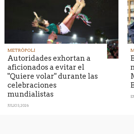
METRÓPOLI
M
Autoridades exhortan a
B
aficionados a evitar el
m
"Quiere volar" durante las
M
celebraciones
B
mundialistas
E
JULIO 3, 2026