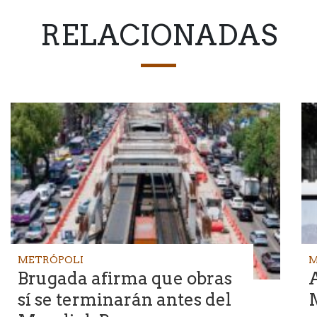
RELACIONADAS
METRÓPOLI
M
Brugada afirma que obras
A
sí se terminarán antes del
M