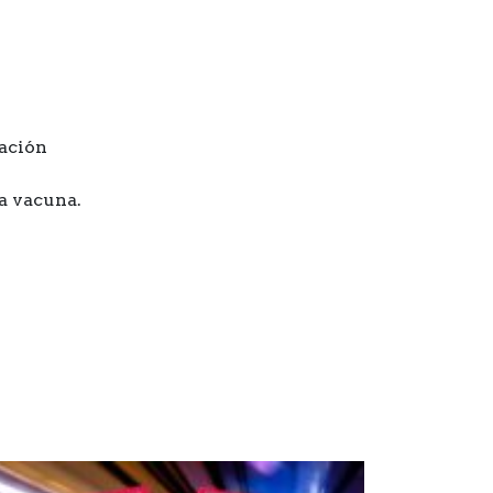
cación
a vacuna.