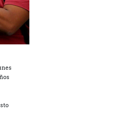
unes
iños
osto