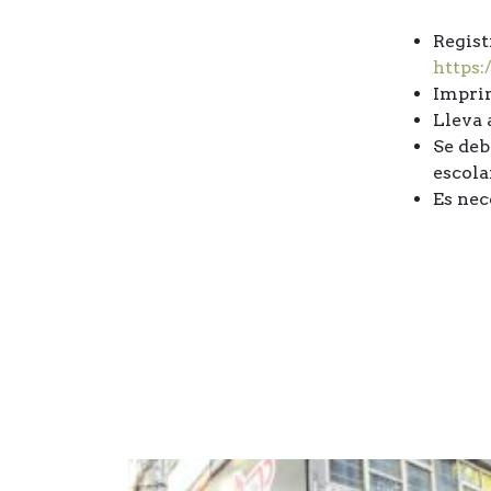
Regist
https:
Imprim
Lleva 
Se deb
escolar
Es nec