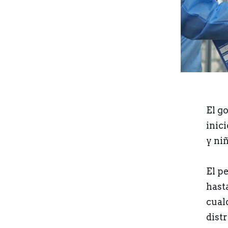
El g
inic
y ni
El p
hasta
cual
distr