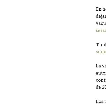
En h
deja
vacu
sers
Tamb
sumi
La v
auto
cont
de 2
Los 