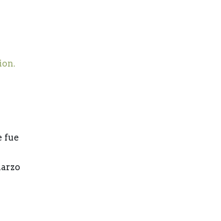
e
ion.
e fue
marzo