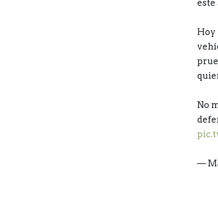
este
Hoy 
vehí
prue
quie
No m
defe
pic.
— M