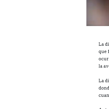
La d
que 
ocur
la a
La d
dond
cuan