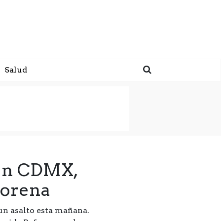
Salud
 en CDMX,
Morena
un asalto esta mañana.