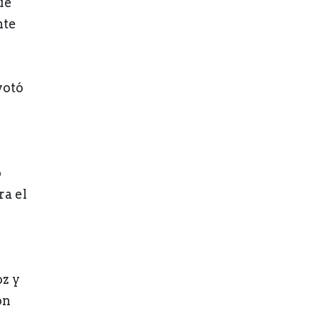
ue
nte
votó
o
ra el
oz y
on