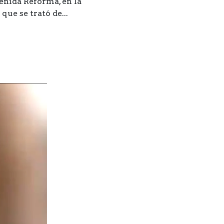
enida Reforma, en la
ue se trató de...