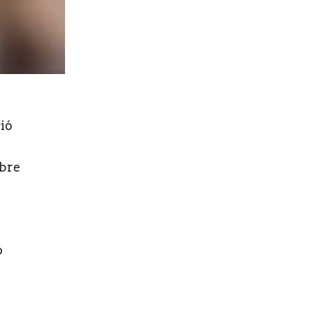
ió
obre
ó