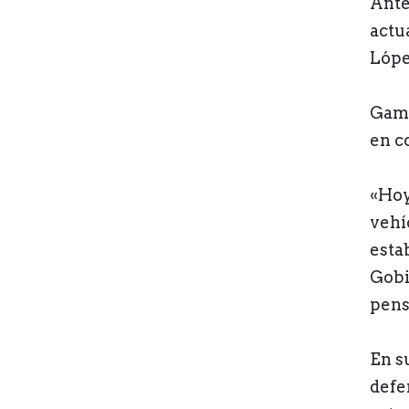
Ante
actu
Lópe
Gamb
en c
«Hoy
vehí
esta
Gobi
pens
En s
defe