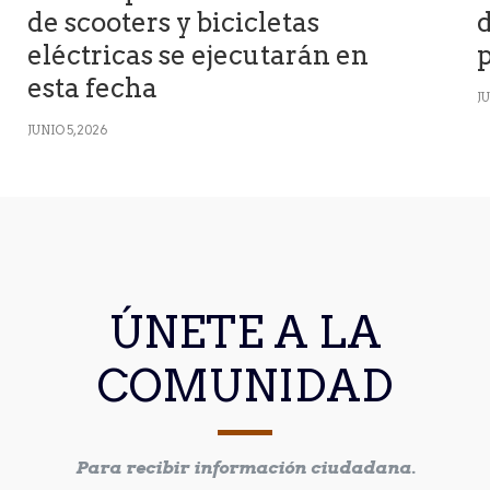
de scooters y bicicletas
d
eléctricas se ejecutarán en
p
esta fecha
JU
JUNIO 5, 2026
ÚNETE A LA
COMUNIDAD
Para recibir información ciudadana.