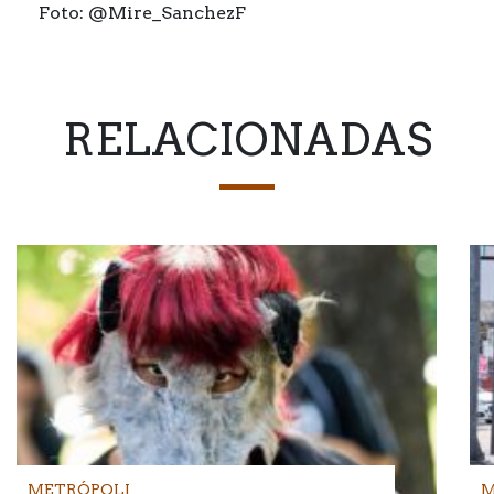
Foto: @Mire_SanchezF
RELACIONADAS
METRÓPOLI
M