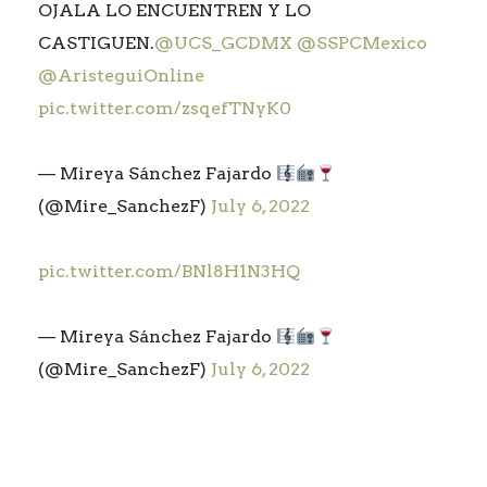
OJALA LO ENCUENTREN Y LO
CASTIGUEN.
@UCS_GCDMX
@SSPCMexico
@AristeguiOnline
pic.twitter.com/zsqefTNyK0
— Mireya Sánchez Fajardo
(@Mire_SanchezF)
July 6, 2022
pic.twitter.com/BNl8H1N3HQ
— Mireya Sánchez Fajardo
(@Mire_SanchezF)
July 6, 2022