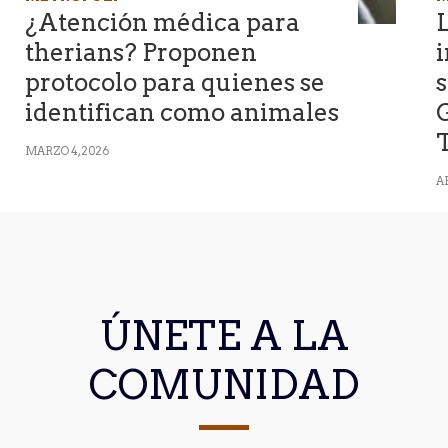
¿Atención médica para
L
therians? Proponen
protocolo para quienes se
s
identifican como animales
MARZO 4, 2026
AB
ÚNETE A LA
COMUNIDAD