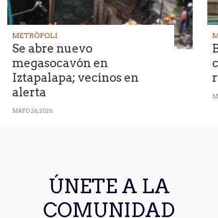
METRÓPOLI
M
Se abre nuevo
B
megasocavón en
Iztapalapa; vecinos en
alerta
M
MAYO 26, 2026
ÚNETE A LA
COMUNIDAD