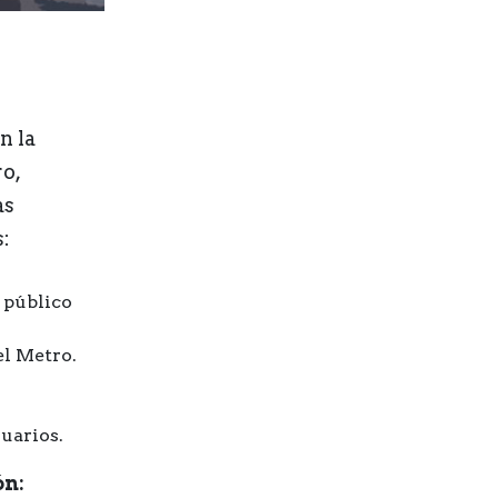
n la
o,
as
:
 público
el Metro.
uarios.
ón: