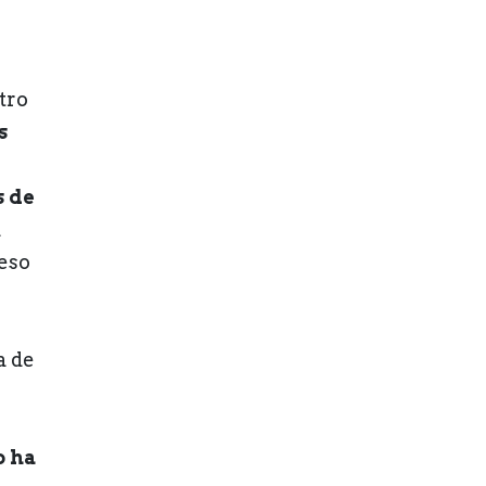
etro
s
s de
a
eso
a de
o ha