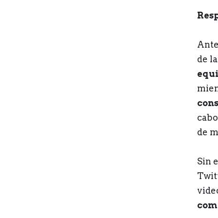
Resp
Ante 
de l
equi
mien
con
cabo
de m
Sin 
Twit
vide
comp