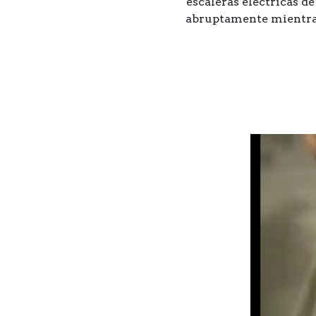
escaleras eléctricas d
abruptamente mientras 