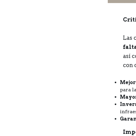
Crít
Las 
falt
así 
con 
Mejor
para l
Mayor
Inver
infrae
Garant
Impo