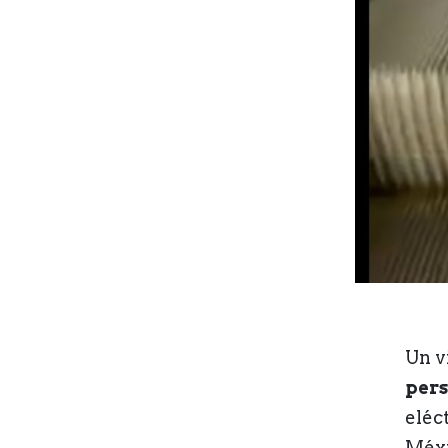
Un v
pers
eléc
Méxi