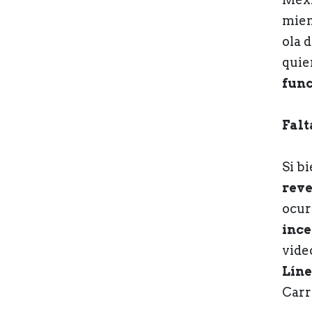
mien
ola 
quie
func
Falt
Si b
reve
ocur
ince
vide
Líne
Carr