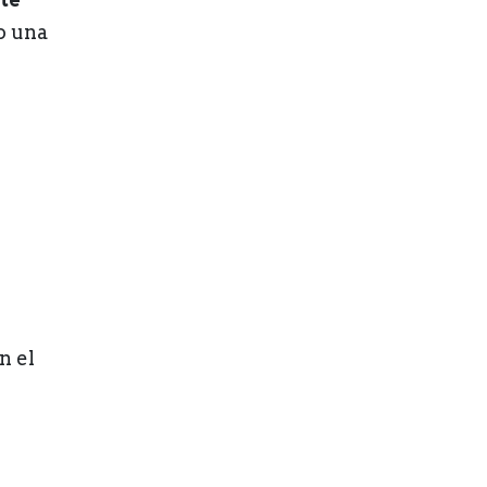
o una
n el