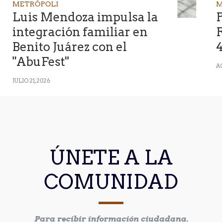
METRÓPOLI
M
Luis Mendoza impulsa la
P
integración familiar en
R
Benito Juárez con el
"AbuFest"
A
JULIO 21, 2026
ÚNETE A LA
COMUNIDAD
Para recibir información ciudadana.