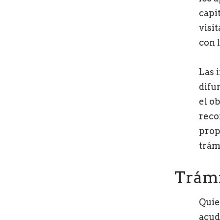
capit
visi
con 
Las 
difu
el o
reco
prop
trám
Trámi
Quie
acud