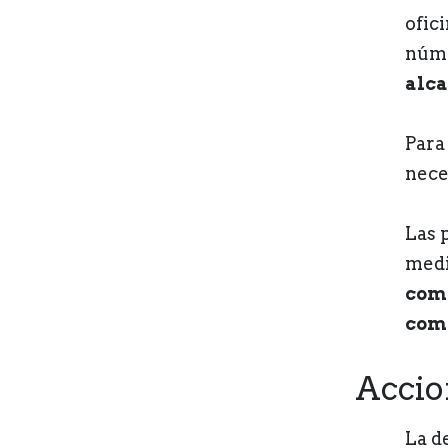
ofic
núme
alc
Par
nece
Las 
medi
com
comp
Accio
La d