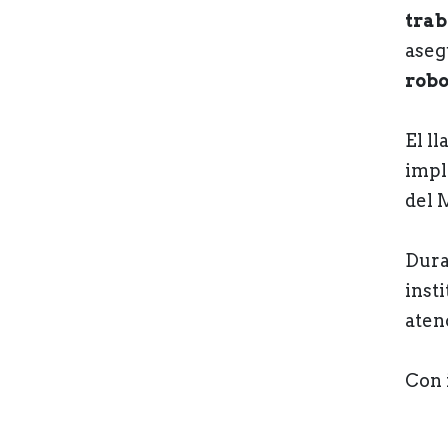
trab
aseg
robo
El l
impl
del 
Duran
inst
aten
Con 