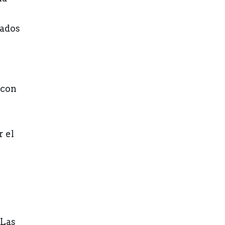
nados
 con
r el
 Las