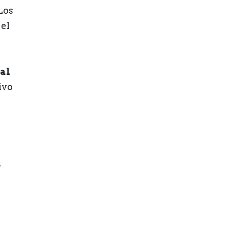
Los
el
al
ivo
.