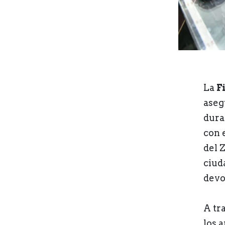
La
F
aseg
dura
con 
del Z
ciud
devo
A tra
los 