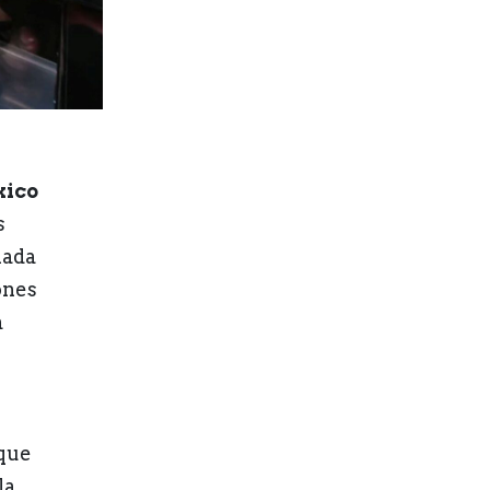
xico
s
nada
ones
a
 que
la