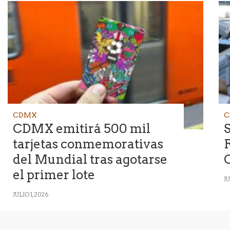
CDMX
C
CDMX emitirá 500 mil
S
tarjetas conmemorativas
R
del Mundial tras agotarse
el primer lote
JU
JULIO 1, 2026