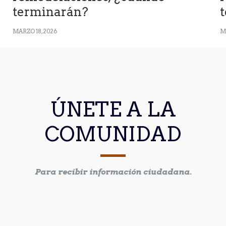
terminarán?
t
MARZO 18, 2026
MA
ÚNETE A LA
COMUNIDAD
Para recibir información ciudadana.