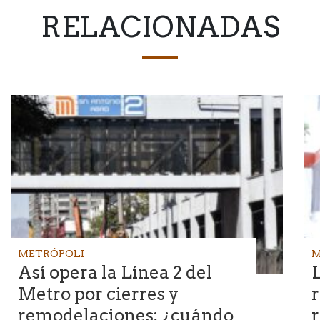
RELACIONADAS
METRÓPOLI
M
Así opera la Línea 2 del
Metro por cierres y
r
remodelaciones; ¿cuándo
r