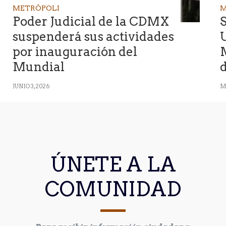
METRÓPOLI
M
Poder Judicial de la CDMX
suspenderá sus actividades
por inauguración del
M
Mundial
JUNIO 3, 2026
M
ÚNETE A LA
COMUNIDAD