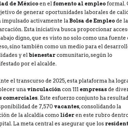
dad de México
en el
fomento al empleo
formal.
bjetivo de generar oportunidades laborales de cali
a impulsado activamente la
Bolsa de Empleo
de la
rcación. Esta iniciativa busca proporcionar acces
rabajo digno, que es visto no solo como una fuente
eso, sino también como un medio para el desarroll
lidades y el
bienestar
comunitario, según lo
festado por el alcalde.
nte el transcurso de 2025, esta plataforma ha logr
blecer una
vinculación
con 111
empresas
de dive
s comerciales
. Este esfuerzo conjunto ha resulta
isponibilidad de 7,570
vacantes
, consolidando la
ción de la alcaldía como
líder
en este rubro dentr
apital. La meta central es asegurar que los
residen