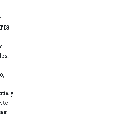
n
TIS
e
s
les.
o
,
ría
y
ste
as