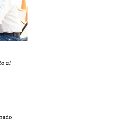
o al
onado