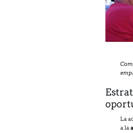
Comp
empl
Estrat
oport
La a
a la