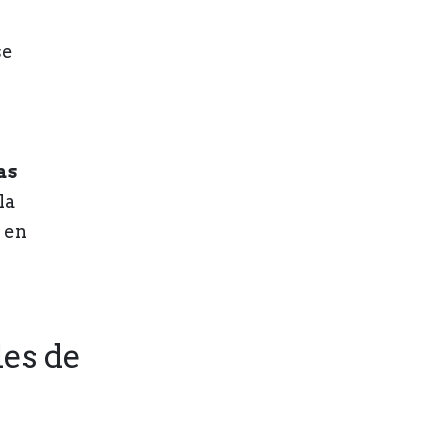
se
as
la
 en
es de