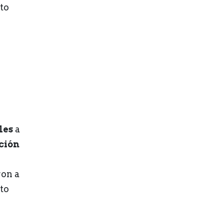
to
les
a
ción
ron a
cto