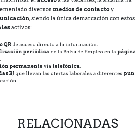
 maximizar el
acceso
a las vacantes, la alcaldía ha
ementado diversos
medios de contacto
y
unicación
, siendo la única demarcación con estos
les
activos:
o QR
de acceso directo a la información.
lización periódica
de la Bolsa de Empleo en la
págin
.
ión permanente
vía
telefónica
.
das BJ
que llevan las ofertas laborales a diferentes
pun
cación.
RELACIONADAS