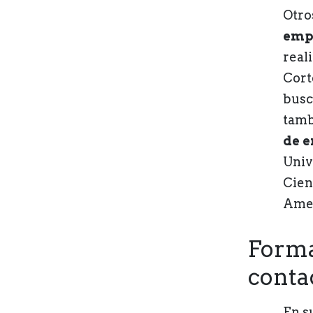
Otro
emp
reali
Cort
busc
tamb
de 
Univ
Cien
Amer
Forma
conta
En s