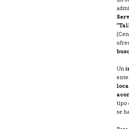
admi
Serv
“Tal
(Cen
ofre
busc
Un
i
ente
loca
aco
tipo
se h