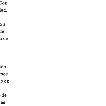
 Con
dad,
o a
 de
o de
ado
rsos
do en
o de
tes