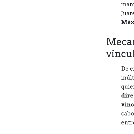
mant
Juár
Méx
Mecan
vincu
De e
múlt
quie
dire
vin
cabo
entr