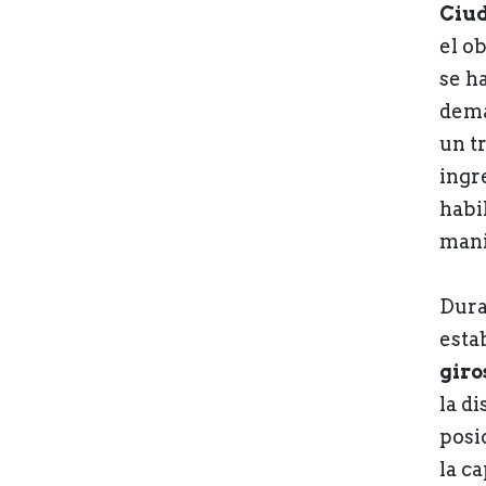
Ciu
el o
se h
dema
un t
ingr
habi
mani
Dura
esta
giro
la d
posi
la c