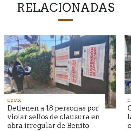
RELACIONADAS
CDMX
C
Detienen a 18 personas por
C
violar sellos de clausura en
l
obra irregular de Benito