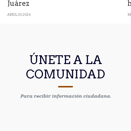
Juárez
h
ABRIL 30, 2026
M
ÚNETE A LA
COMUNIDAD
Para recibir información ciudadana.